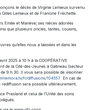
nonçons le décès de Virginie Lemieux survenu
feu Gilles Lemieux et de Francine Fréchette.
rs Emilie et Mariève; ses nièces adorées
nsi que plusieurs oncles, tantes, cousins,
uvres qu’elles nous a laissées et dans les
avril 2025 à 10 h à la COOPÉRATIVE
 de la Cité-des-Jeunes à Gatineau (secteur
de 9 h 30. Il vous sera possible de visionner
ommemora.tv/fr/diffusions/104557
En cas de
 rediffusion sera possible ultérieurement.
ce Presland et celui de l’Unité des soins
rodigués.
s via le www.cfo.coop