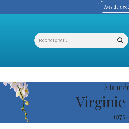
Avis de
déc
Services funéraires
La Coopérative
À la mé
Virginie
1975