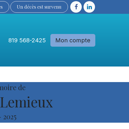
ès
Un décès est sur​​​​​​​​ve​nu​​​​​​​​​​
819 568-2425
Mon compte
Communautés
Devenir membre
moire de
 Lemieux
-
2025