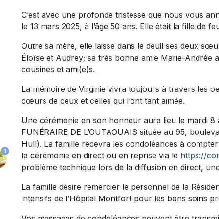
C’est avec une profonde tristesse que nous vous an
le 13 mars 2025, à l’âge 50 ans. Elle était la fille de 
Outre sa mère, elle laisse dans le deuil ses deux sœu
Éloïse et Audrey; sa très bonne amie Marie-Andrée ai
cousines et ami(e)s.
La mémoire de Virginie vivra toujours à travers les oe
cœurs de ceux et celles qui l’ont tant aimée.
Une cérémonie en son honneur aura lieu le mardi 8 
FUNÉRAIRE DE L’OUTAOUAIS située au 95, boulevard
Hull). La famille recevra les condoléances à compter 
1
la cérémonie en direct ou en reprise via le
https://c
problème technique lors de la diffusion en direct, une
La famille désire remercier le personnel de la Résiden
intensifs de l’Hôpital Montfort pour les bons soins p
Vos messages de condoléances peuvent être transmi