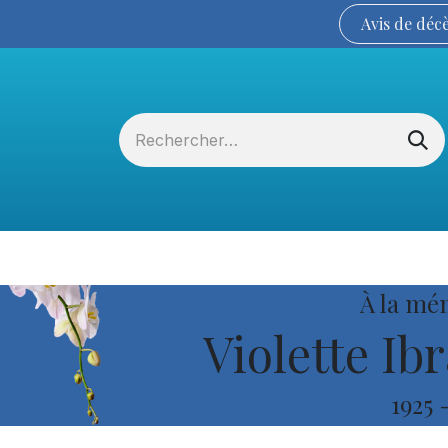
Avis de
déc
Services funéraires
La Coopérative
À la mé
Violette Ib
1925