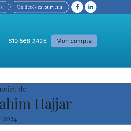
ès
Un décès est sur​​​​​​​​ve​nu​​​​​​​​​​
819 568-2425
Mon compte
Communautés
Devenir membre
moire de
rahim Hajjar
-
2024