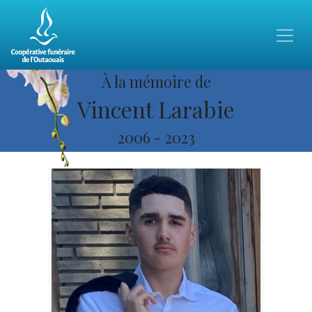
À la mémoire de
Vincent Larabie
2006
-
2023