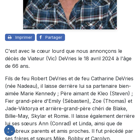
Imprimer
Partager
C'est avec le cœur lourd que nous annonçons le
décès de Viateur (Vic) DeVries le 18 avril 2024 à l'âge
de 66 ans.
Fils de feu Robert DeVries et de feu Catharine DeVries
(née Nadeau), il laisse derrière lui sa partenaire bien-
aimée Marie Kennedy ; Père aimant de Kleo (Steven) ;
Fier grand-père d'Emily (Sébastien), Zoe (Thomas) et
Jade-Viktorya et arrière-grand-père chéri de Blake,
Billie-May, Skylar et Romie. Il laisse également derrière
lui ses sœurs Ann (Conrad) et Linda, ainsi que de
nombreux parents et amis proches. Il fut précédé par
ses frères et sœurs Mike, Bobby et Carolyn.