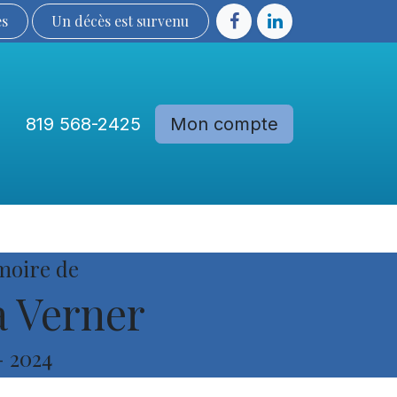
ès
Un décès est sur​​​​​​​​ve​nu​​​​​​​​​​
819 568-2425
Mon compte
Communautés
Devenir membre
moire de
 Verner
-
2024