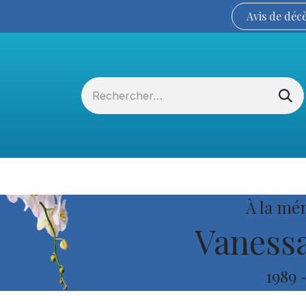
Avis de
déc
Services funéraires
La Coopérative
À la mé
Vanessa
1989