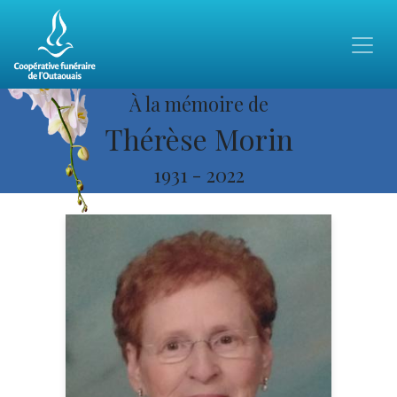
À la mémoire de
Thérèse Morin
1931
-
2022