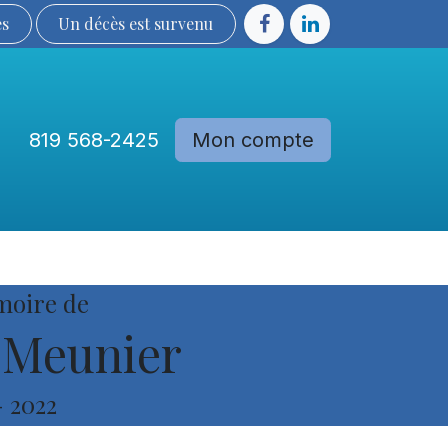
ès
Un décès est sur​​​​​​​​ve​nu​​​​​​​​​​
819 568-2425
Mon compte
Communautés
Devenir membre
moire de
 Meunier
-
2022