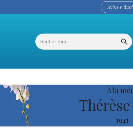
Avis de
déc
Services funéraires
La Coopérative
À la mé
Thérèse
1941