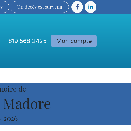
ès
Un décès est sur​​​​​​​​ve​nu​​​​​​​​​​
819 568-2425
Mon compte
Communautés
Devenir membre
moire de
 Madore
-
2026