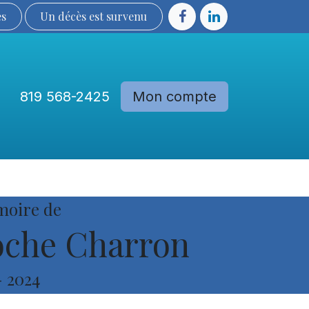
ès
Un décès est sur​​​​​​​​ve​nu​​​​​​​​​​
819 568-2425
Mon compte
Communautés
Devenir membre
moire de
oche Charron
-
2024