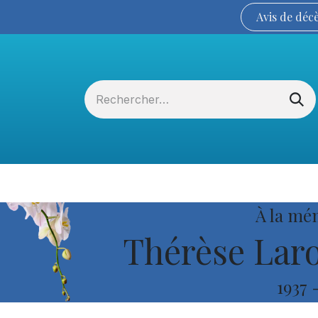
Avis de
déc
Services funéraires
La Coopérative
À la mé
Thérèse Lar
1937