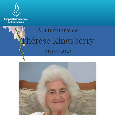
À la mémoire de
Thérèse Kingsberry
1930
-
2023