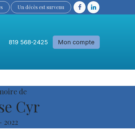
ès
Un décès est sur​​​​​​​​ve​nu​​​​​​​​​​
819 568-2425
Mon compte
Communautés
Devenir membre
moire de
se Cyr
-
2022