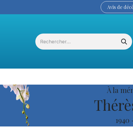
Avis de
déc
Services funéraires
La Coopérative
À la mé
Thérè
1940