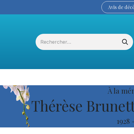
Avis de
déc
Services funéraires
La Coopérative
À la mé
Thérèse Brunett
1928