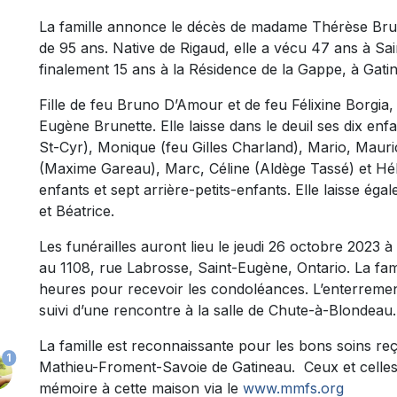
La famille annonce le décès de madame Thérèse Brun
de 95 ans. Native de Rigaud, elle a vécu 47 ans à S
finalement 15 ans à la Résidence de la Gappe, à Gati
Fille de feu Bruno D’Amour et de feu Félixine Borgia
Eugène Brunette. Elle laisse dans le deuil ses dix en
St-Cyr), Monique (feu Gilles Charland), Mario, Maur
(Maxime Gareau), Marc, Céline (Aldège Tassé) et Hél
enfants et sept arrière-petits-enfants. Elle laisse é
et Béatrice.
Les funérailles auront lieu le jeudi 26 octobre 2023 à
au 1108, rue Labrosse, Saint-Eugène, Ontario. La fami
heures pour recevoir les condoléances. L’enterremen
suivi d’une rencontre à la salle de Chute-à-Blondeau.
La famille est reconnaissante pour les bons soins r
1
Mathieu-Froment-Savoie de Gatineau. Ceux et celles 
mémoire à cette maison via le
www.mmfs.org