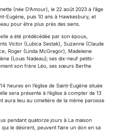
ette (née D’Amour), le 22 août 2023 à l’âge
aint-Eugène, puis 10 ans à Hawkesbury, et
neau pour être plus près des siens.
, elle a été prédécédée par son époux,
fants Victor (Lubica Sestak), Suzanne (Claude
ice, Roger (Linda McGregor), Madeleine
ène (Louis Nadeau); ses dix-neuf petits-
galement son frère Léo, ses sœurs Berthe
 14 heures en l’église de Saint-Eugène située
lle sera présente à l’église à compter de 13
t aura lieu au cimetière de la même paroisse
eçus pendant quatorze jours à La maison
qui le désirent, peuvent faire un don en sa