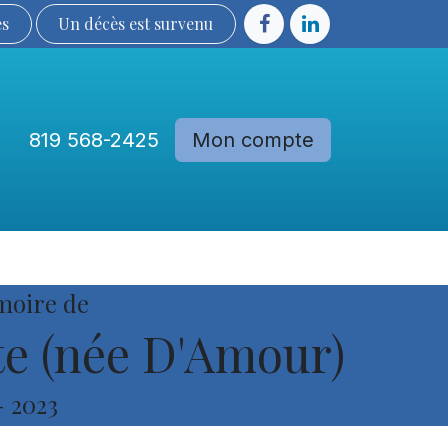
ès
Un décès est sur​​​​​​​​ve​nu​​​​​​​​​​
819 568-2425
Mon compte
Communautés
Devenir membre
moire de
e (née D'Amour)
-
2023