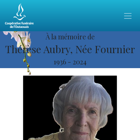
À la mémoire de
Thérèse Aubry, Née Fournier
1936
-
2024