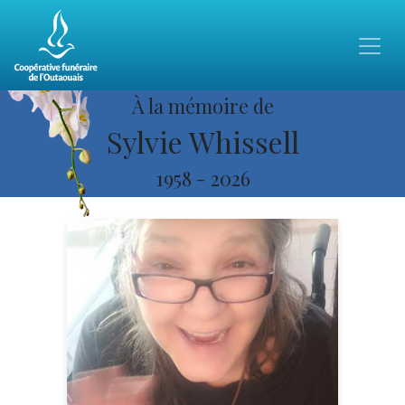
À la mémoire de
Sylvie Whissell
1958
-
2026