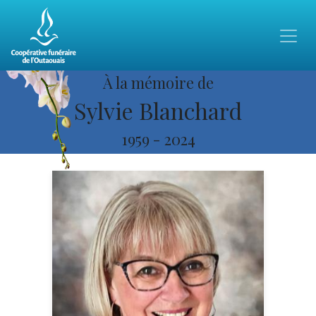
À la mémoire de
Sylvie Blanchard
1959
-
2024