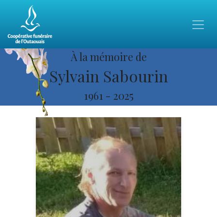
À la mémoire de
Sylvain Sabourin
1961
-
2025