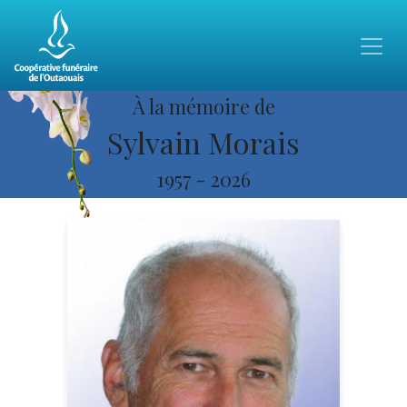
À la mémoire de
Sylvain Morais
1957
-
2026