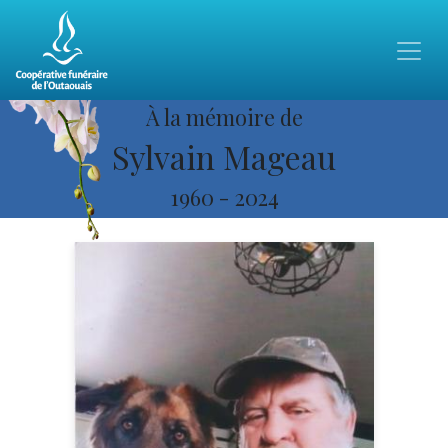
À la mémoire de
Sylvain Mageau
1960
-
2024