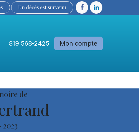
ès
Un décès est sur​​​​​​​​ve​nu​​​​​​​​​​
819 568-2425
Mon compte
Communautés
Devenir membre
moire de
ertrand
-
2023