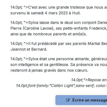
14.0pt; ">C'est avec une grande tristesse que nous 
survenu le samedi 4 mars 2023 à Hull.
14.0pt; ">Sylva laisse dans le deuil son conjoint Denis P
Pierre (Caroline Lavoie), ses petits-enfants Frederic
ainsi que de nombreux parents et ami(e)s.
14.0pt; ">Il fut prédécédé par ses parents Martial Be
Jeannot et Bernard.
14.0pt; ">Sylva était une personne aimante, généreuse
son intelligence et sa gentillesse. Sa présence va 
resteront à jamais gravés dans nos cœurs.
14.0pt;">Repose en 
14.0pt;font-family:"Calibri Light",sans-serif; colo
Écrire un messag