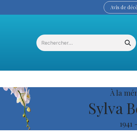
Avis de
déc
Services funéraires
La Coopérative
À la mé
Sylva B
1941