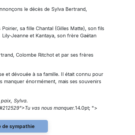
annonçons le décès de Sylva Bertrand,
oirier, sa fille Chantal (Gilles Matte), son fils
k, Lily-Jeanne et Kantaya, son frère Gaëtan
rtrand, Colombe Ritchot et par ses frères
 et dévouée à sa famille. Il était connu pour
nous manquer énormément, mais ses souvenirs
paix, Sylva.
r:#212529">
Tu vas nous manquer.
14.0pt; ">
e de sympathie