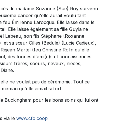
u décès de madame Suzanne (Sue) Roy survenu
euxième cancer qu'elle aurait voulu tant
de feu Émilienne Larocque. Elle laisse dans le
. Elle laisse également sa fille Guylaine
Jaël Lebeau, son fils Stéphane (Roxanne
re et sa sœur Gilles (Bédule) (Lucie Cadieux),
Réjean Martel (feu Christine Rolin qu'elle
pril, des tonnes d'ami(e)s et connaissances
usieurs frères, soeurs, neveux, nièces,
 Diane.
 elle ne voulait pas de cérémonie. Tout ce
a maman qu'elle aimait si fort.
 de Buckingham pour les bons soins qui lui ont
s via le
www.cfo.coop