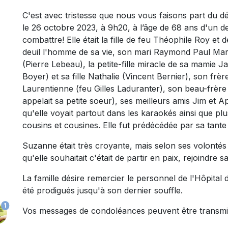
C'est avec tristesse que nous vous faisons part d
le 26 octobre 2023, à 9h20, à l’âge de 68 ans d'un d
combattre! Elle était la fille de feu Théophile Roy et 
deuil l'homme de sa vie, son mari Raymond Paul Martel
(Pierre Lebeau), la petite-fille miracle de sa mamie 
Boyer) et sa fille Nathalie (Vincent Bernier), son frè
Laurentienne (feu Gilles Laduranter), son beau-frère 
appelait sa petite soeur), ses meilleurs amis Jim et A
qu'elle voyait partout dans les karaokés ainsi que pl
cousins et cousines. Elle fut prédécédée par sa tante
Suzanne était très croyante, mais selon ses volontés
qu'elle souhaitait c'était de partir en paix, rejoindre s
La famille désire remercier le personnel de l'Hôpital
été prodigués jusqu'à son dernier souffle.
1
Vos messages de condoléances peuvent être transmi