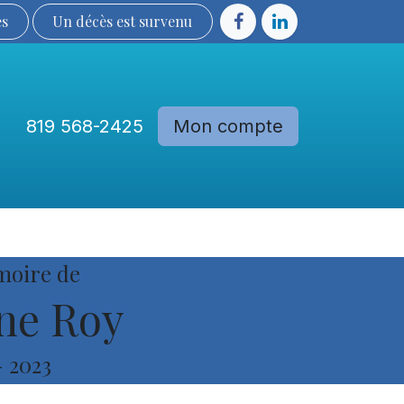
ès
Un décès est sur​​​​​​​​ve​nu​​​​​​​​​​
819 568-2425
Mon compte
Communautés
Devenir membre
moire de
ne Roy
-
2023