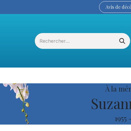
Avis de
déc
Services funéraires
La Coopérative
À la mé
Suzan
1955