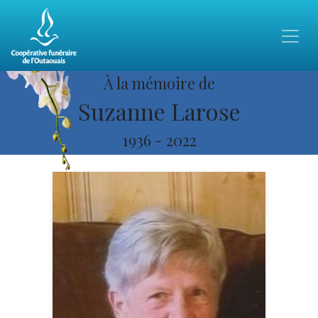
À la mémoire de
Suzanne Larose
1936
-
2022