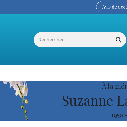
Avis de
déc
Services funéraires
La Coopérative
À la mé
Suzanne L
1959