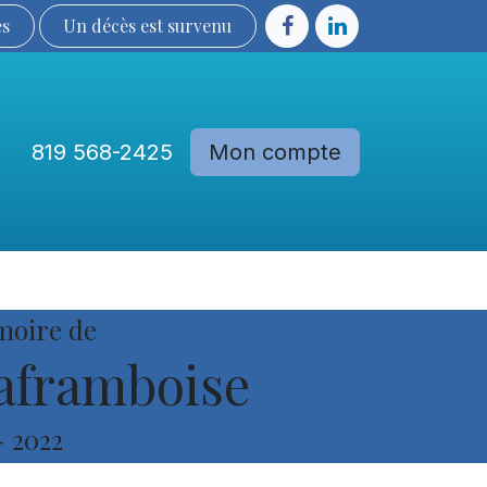
ès
Un décès est sur​​​​​​​​ve​nu​​​​​​​​​​
819 568-2425
Mon compte
Communautés
Devenir membre
moire de
aframboise
-
2022