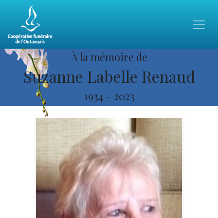
À la mémoire de
Suzanne Labelle Renaud
1934
-
2023