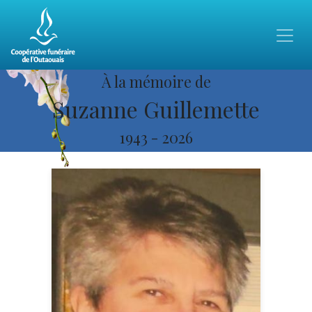
À la mémoire de
Suzanne Guillemette
1943
-
2026