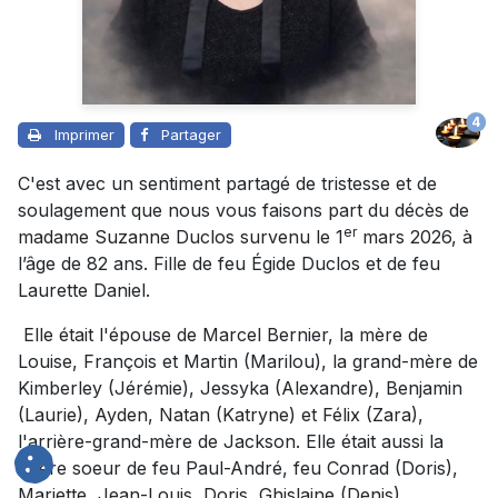
4
Imprimer
Partager
C'est avec un sentiment partagé de tristesse et de
soulagement que nous vous faisons part du décès de
er
madame Suzanne Duclos survenu le 1
mars 2026, à
l’âge de 82 ans. Fille de feu Égide Duclos et de feu
Laurette Daniel.
Elle était l'épouse de Marcel Bernier, la mère de
Louise, François et Martin (Marilou), la grand-mère de
Kimberley (Jérémie), Jessyka (Alexandre), Benjamin
(Laurie), Ayden, Natan (Katryne) et Félix (Zara),
l'arrière-grand-mère de Jackson. Elle était aussi la
chère soeur de feu Paul-André, feu Conrad (Doris),
Mariette, Jean-Louis, Doris, Ghislaine (Denis),