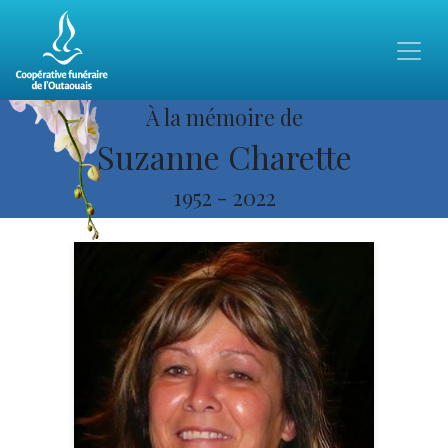
À la mémoire de
Suzanne Charette
1952
-
2022