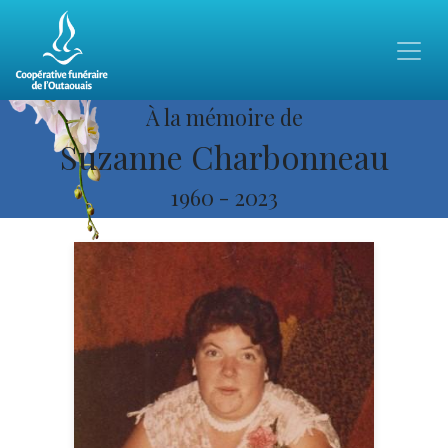
À la mémoire de
Suzanne Charbonneau
1960
-
2023