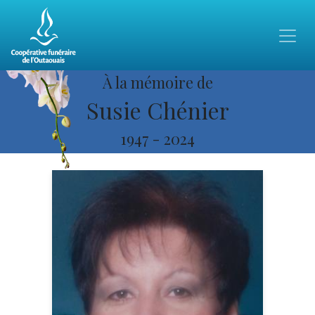
À la mémoire de
Susie Chénier
1947
-
2024