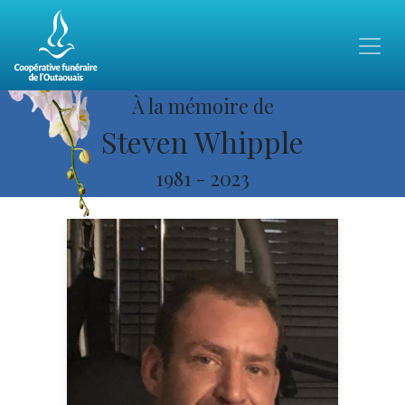
À la mémoire de
Steven Whipple
1981
-
2023