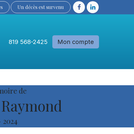
ès
Un décès est sur​​​​​​​​ve​nu​​​​​​​​​​
819 568-2425
Mon compte
Communautés
Devenir membre
moire de
 Raymond
-
2024