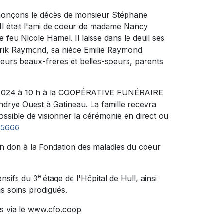
nnonçons le décès de monsieur Stéphane
 Il était l'ami de coeur de madame Nancy
feu Nicole Hamel. Il laisse dans le deuil ses
l Erik Raymond, sa nièce Emilie Raymond
eurs beaux-frères et belles-soeurs, parents
oût 2024 à 10 h à la COOPÉRATIVE FUNÉRAIRE
rye Ouest à Gatineau. La famille recevra
ossible de visionner la cérémonie en direct ou
/95666
n don à la Fondation des maladies du coeur
e
ensifs du 3
étage de l'Hôpital de Hull, ainsi
s soins prodigués.
s via le www.cfo.coop