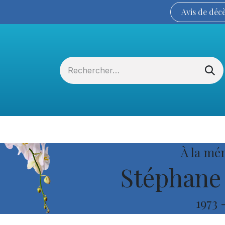
Avis de
déc
Services funéraires
La Coopérative
À la mé
Stéphane
1973