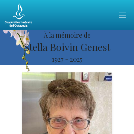
À la mémoire de
Stella Boivin Genest
1927
-
2025