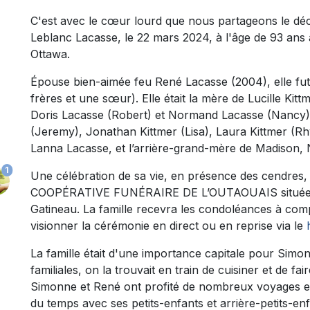
C'est avec le cœur lourd que nous partageons le dé
Leblanc Lacasse, le 22 mars 2024, à l'âge de 93 ans
Ottawa.
Épouse bien-aimée feu René Lacasse (2004), elle fut
frères et une sœur). Elle était la mère de Lucille Kit
Doris Lacasse (Robert) et Normand Lacasse (Nancy)
(Jeremy), Jonathan Kittmer (Lisa), Laura Kittmer (Rh
Lanna Lacasse, et l’arrière-grand-mère de Madison, N
1
Une célébration de sa vie, en présence des cendres, a
COOPÉRATIVE FUNÉRAIRE DE L’OUTAOUAIS située au
Gatineau. La famille recevra les condoléances à compt
visionner la cérémonie en direct ou en reprise via le
La famille était d'une importance capitale pour Sim
familiales, on la trouvait en train de cuisiner et de fair
Simonne et René ont profité de nombreux voyages et
du temps avec ses petits-enfants et arrière-petits-enfa