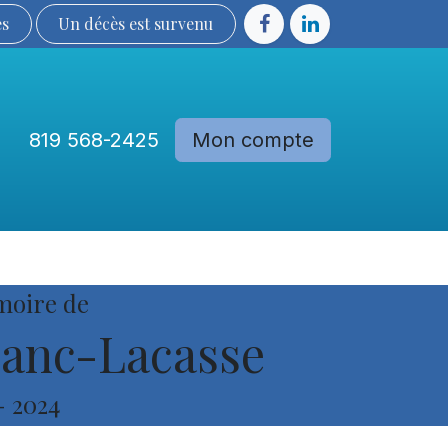
ès
Un décès est sur​​​​​​​​ve​nu​​​​​​​​​​
819 568-2425
Mon compte
Communautés
Devenir membre
moire de
anc-Lacasse
-
2024