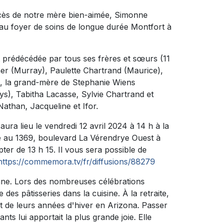
cès de notre mère bien-aimée, Simonne
 au foyer de soins de longue durée Montfort à
 prédécédée par tous ses frères et sœurs (11
tmer (Murray), Paulette Chartrand (Maurice),
, la grand-mère de Stephanie Wiens
ys), Tabitha Lacasse, Sylvie Chartrand et
athan, Jacqueline et Ifor.
ura lieu le vendredi 12 avril 2024 à 14 h à la
 1369, boulevard La Vérendrye Ouest à
er de 13 h 15. Il vous sera possible de
https://commemora.tv/fr/diffusions/88279
onne. Lors des nombreuses célébrations
e des pâtisseries dans la cuisine. À la retraite,
 de leurs années d'hiver en Arizona. Passer
nts lui apportait la plus grande joie. Elle