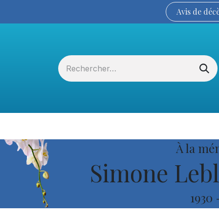
Avis de
déc
Services funéraires
La Coopérative
À la mé
Simone Lebl
1930