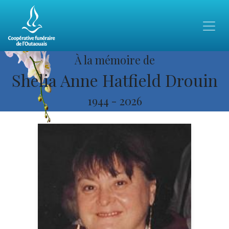
À la mémoire de
Shelia Anne Hatfield Drouin
1944
-
2026