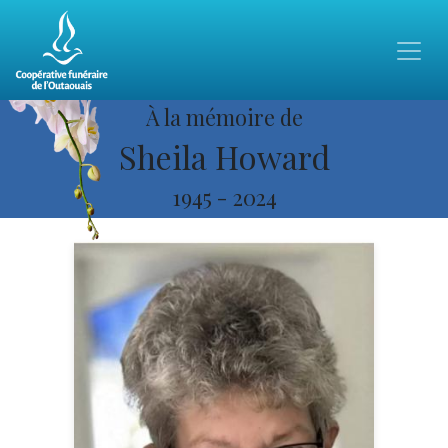
À la mémoire de
Sheila Howard
1945
-
2024