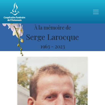
À la mémoire de
Serge Larocque
1963
-
2023