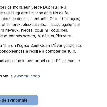
écès de monsieur Serge Dubreuil le 3
de feu Huguette Lavigne et le fils de feu
 dans le deuil ses enfants, Céline (François),
et arrière-petits-enfants. Il laisse également
urs neveux, nièces, cousins, cousines,
lle et par ses sœurs, Aurèla et Pierrette.
à 11 h en l'église Saint-Jean L'Évangéliste sise
 condoléances à l’église à compter de 10 h.
ël ainsi que le personnel de la Résidence Le
s via le
www.cfo.coop
e de sympathie