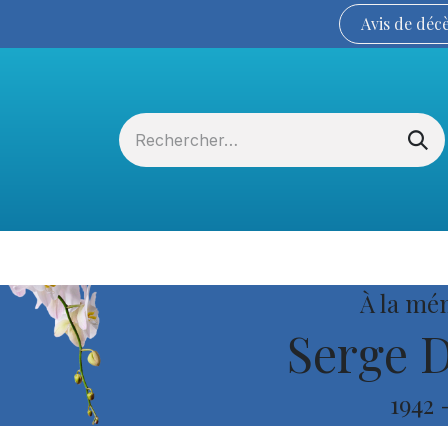
Avis de
déc
Services funéraires
La Coopérative
À la mé
Serge D
1942