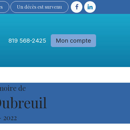
ès
Un décès est sur​​​​​​​​ve​nu​​​​​​​​​​
819 568-2425
Mon compte
Communautés
Devenir membre
moire de
ubreuil
-
2022