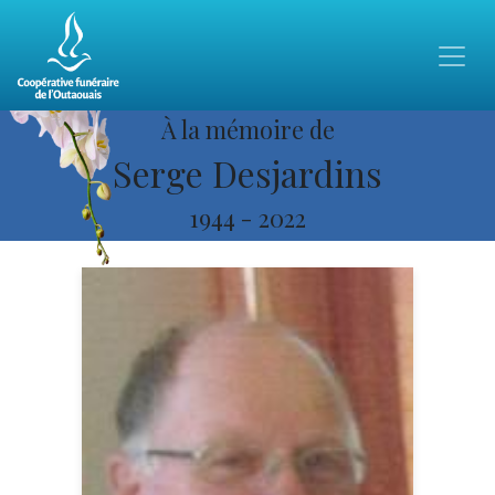
À la mémoire de
Serge Desjardins
1944
-
2022