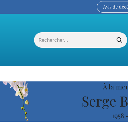
Avis de
déc
Services funéraires
La Coopérative
À la mé
Serge B
1958