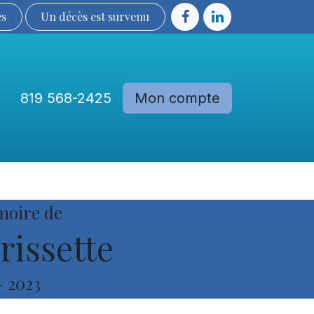
ès
Un décès est sur​​​​​​​​ve​nu​​​​​​​​​​
819 568-2425
Mon compte
Communautés
Devenir membre
moire de
rissette
-
2023