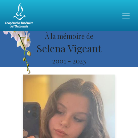
À la mémoire de
Selena Vigeant
2001
-
2023