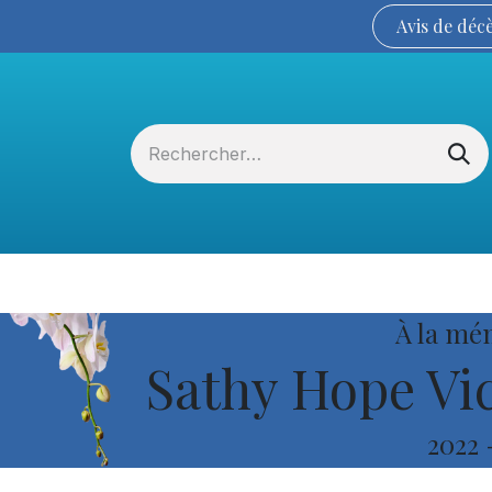
Avis de
déc
Services funéraires
La Coopérative
À la mé
Sathy Hope Vic
2022