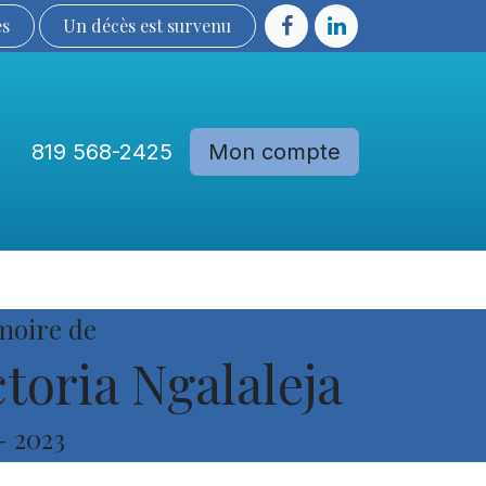
ès
Un décès est sur​​​​​​​​ve​nu​​​​​​​​​​
819 568-2425
Mon compte
Communautés
Devenir membre
moire de
toria Ngalaleja
-
2023