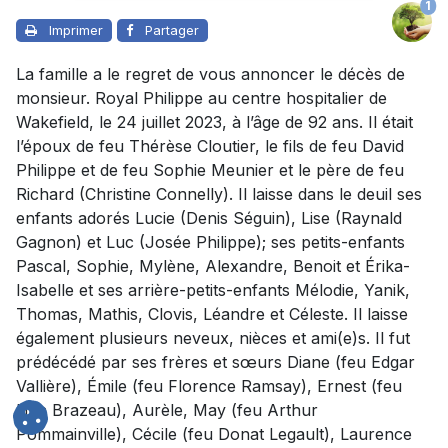
1
Imprimer
Partager
La famille a le regret de vous annoncer le décès de
monsieur. Royal Philippe au centre hospitalier de
Wakefield, le 24 juillet 2023, à l’âge de 92 ans. Il était
l’époux de feu
Thérèse Cloutier,
le fils de feu David
Philippe et de feu Sophie Meunier et le père de feu
Richard (Christine Connelly). Il laisse dans le deuil ses
enfants adorés Lucie (Denis Séguin), Lise (Raynald
Gagnon) et Luc (Josée Philippe); ses petits-enfants
Pascal, Sophie, Mylène, Alexandre, Benoit et Érika-
Isabelle et ses arrière-petits-enfants Mélodie, Yanik,
Thomas, Mathis, Clovis, Léandre et Céleste. Il laisse
également plusieurs neveux, nièces et ami(e)s. Il fut
prédécédé par ses frères et sœurs Diane (feu Edgar
Vallière), Émile (feu Florence Ramsay), Ernest (feu
Lina Brazeau), Aurèle, May (feu Arthur
Pommainville), Cécile (feu Donat Legault), Laurence