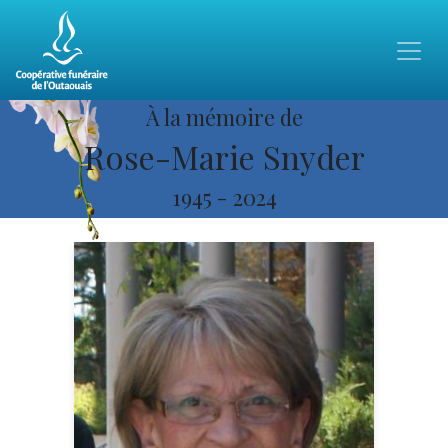
À la mémoire de
Rose-Marie Snyder
1945
-
2024