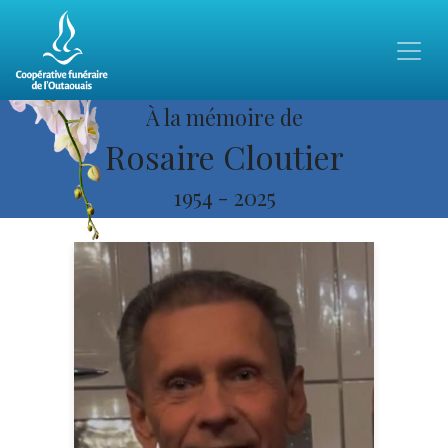
À la mémoire de
Rosaire Cloutier
1954
-
2025