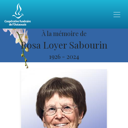
À la mémoire de
Rosa Loyer Sabourin
1926
-
2024