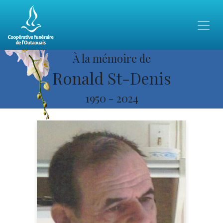
À la mémoire de
Ronald St-Denis
1950
-
2024