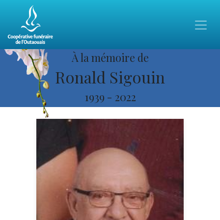
À la mémoire de
Ronald Sigouin
1939
-
2022