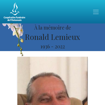
À la mémoire de
Ronald Lemieux
1936
-
2022