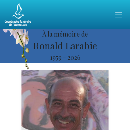
À la mémoire de
Ronald Larabie
1959
-
2026