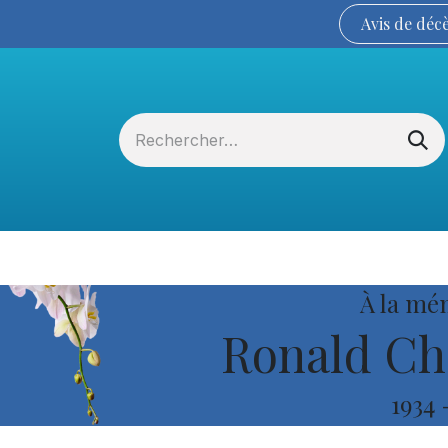
Avis de
déc
Services funéraires
La Coopérative
À la mé
Ronald Ch
1934