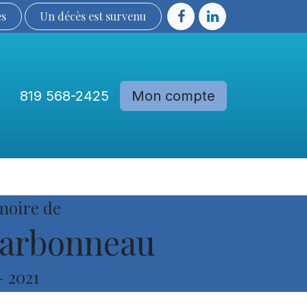
ès
Un décès est sur​​​​​​​​ve​nu​​​​​​​​​​
819 568-2425
Mon compte
Communautés
Devenir membre
moire de
arbonneau
-
2021