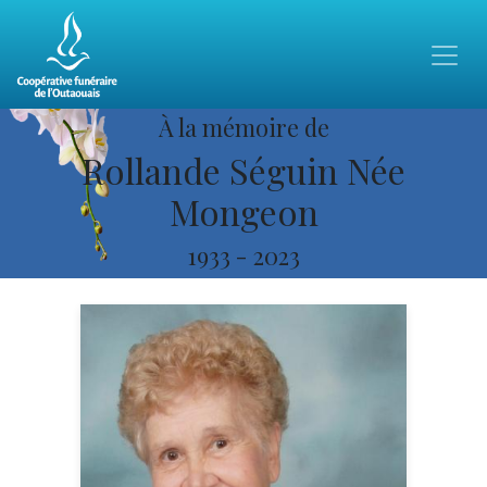
À la mémoire de
Rollande Séguin Née
Mongeon
1933
-
2023